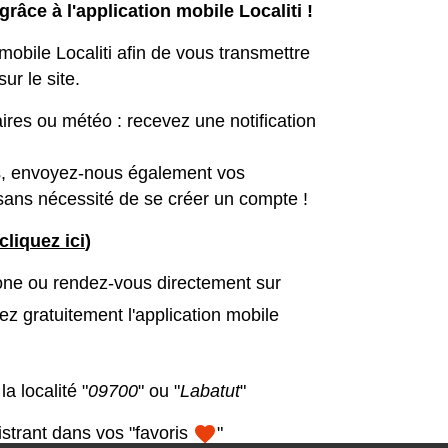
râce à l'application mobile Localiti !
obile Localiti afin de vous transmettre
ur le site.
ires ou météo : recevez une notification
es, envoyez-nous également vos
 sans nécessité de se créer un compte !
cliquez ici
)
one ou rendez-vous directement sur
ez gratuitement l'application mobile
a localité "
09700
" ou "
Labatut
"
favorite
strant dans vos "favoris
"