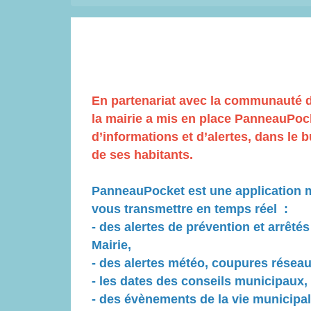
En partenariat avec la communauté
la mairie a mis en place PanneauPock
d’informations et d’alertes, dans le 
de ses habitants.
PanneauPocket est une application 
vous transmettre en temps réel :
- des alertes de prévention et arrêtés
Mairie,
- des alertes météo, coupures réseau,
- les dates des conseils municipaux,
- des évènements de la vie municipa