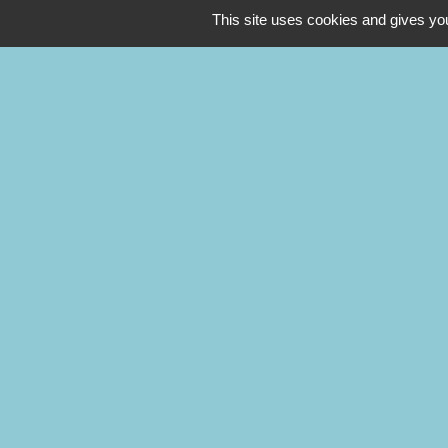
This site uses cookies and gives you
Contacts
Commune de Labatut
101 rue des pyrénées
09700 Labatut - FRANCE
+33 5 61 60 34 07
mairie@labatut09.fr
La Mairie est ouverte au public :
Lundi 9h00-12h/14h-17h30
Jeudi 8h30-12h/14-17h30