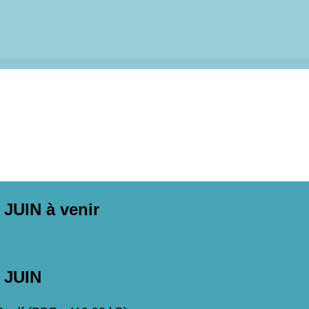
UIN à venir
 JUIN