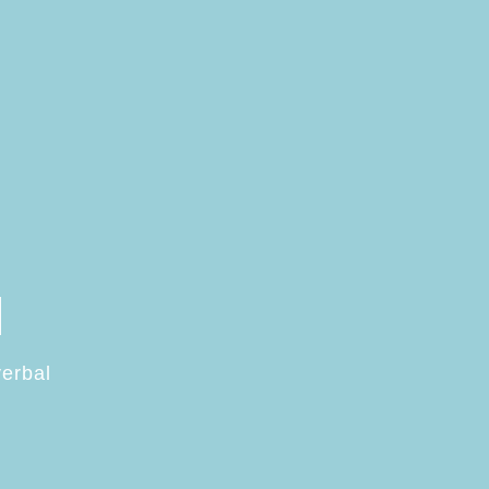
l
erbal