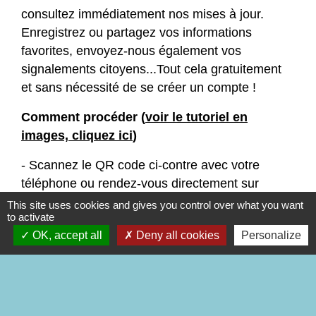
consultez immédiatement nos mises à jour.
Enregistrez ou partagez vos informations
favorites, envoyez-nous également vos
signalements citoyens...Tout cela gratuitement
et sans nécessité de se créer un compte !
Comment procéder (
voir le tutoriel en
images, cliquez ici
)
- Scannez le QR code ci-contre avec votre
téléphone ou rendez-vous directement sur
ou
et
This site uses cookies and gives you control over what you want
to activate
téléchargez gratuitement l'application mobile
OK, accept all
Deny all cookies
Personalize
Localiti
- Géolocalisez-vous et/ou recherchez
directement la localité "
09700
" ou "
Labatut
"