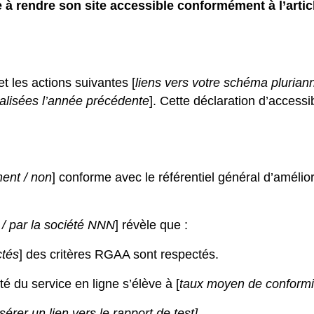
rendre son site accessible conformément à l’article
et les actions suivantes [
liens vers votre schéma pluriann
éalisées l’année précédente
]. Cette déclaration d’accessib
ment / non
] conforme avec le référentiel général d’améliora
 / par la société NNN
] révèle que :
ctés
] des critères RGAA sont respectés.
té du service en ligne s’élève à [
taux moyen de conformit
nsérer un lien vers le rapport de test]