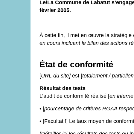
Le/La Commune de Labatut s’engage à 
février 2005.
À cette fin, il met en œuvre la stratégie 
en cours incluant le bilan des actions r
État de conformité
[
URL du site]
est [
totalement / partielle
Résultat des tests
L’audit de conformité réalisé [
en interne
• [
pourcentage de critères RGAA respe
• [Facultatif] Le taux moyen de conformi
[Détailler ici les résultats des tests ou i